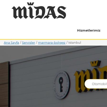
Hizmetlerimiz
Ana Sayfa
/
Servisler
/
marmara-bolgesi
/
istanbul