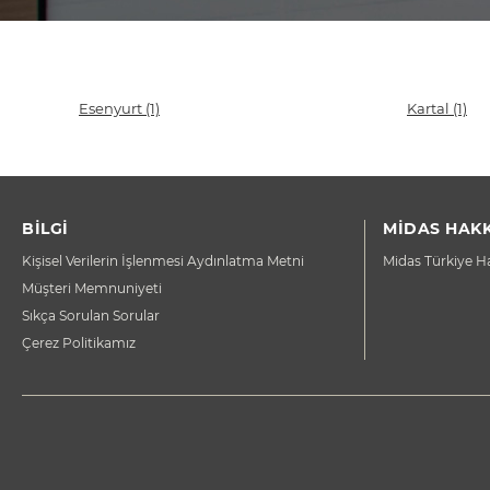
Esenyurt
(1)
Kartal
(1)
BİLGİ
MİDAS HAK
Kişisel Verilerin İşlenmesi Aydınlatma Metni
Midas Türkiye H
Müşteri Memnuniyeti
Sıkça Sorulan Sorular
Çerez Politikamız