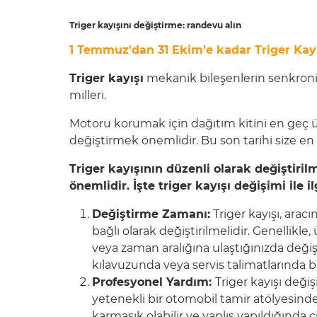
Triger kayışını değiştirme: randevu alın
1 Temmuz'dan 31 Ekim'e kadar Triger Kayı
Triger kayışı
mekanik bileşenlerin senkroniza
milleri.
Motoru korumak için dağıtım kitini en geç ür
değiştirmek önemlidir. Bu son tarihi size en 
Triger kayışının düzenli olarak değiştiril
önemlidir. İşte triger kayışı değişimi ile ilg
Değiştirme Zamanı:
Triger kayışı, arac
bağlı olarak değiştirilmelidir. Genellikle, 
veya zaman aralığına ulaştığınızda değişti
kılavuzunda veya servis talimatlarında 
Profesyonel Yardım:
Triger kayışı deği
yetenekli bir otomobil tamir atölyesinde
karmaşık olabilir ve yanlış yapıldığında 