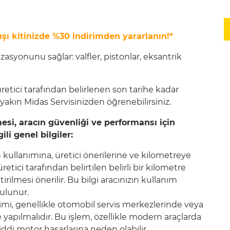
şı kitinizde %30 indirimden yararlanın!*
syonunu sağlar: valfler, pistonlar, eksantrik
etici tarafından belirlenen son tarihe kadar
yakın Midas Servisinizden öğrenebilirsiniz.
mesi, aracın güvenliği ve performansı için
ili genel bilgiler:
ın kullanımına, üretici önerilerine ve kilometreye
üretici tarafından belirtilen belirli bir kilometre
rilmesi önerilir. Bu bilgi aracınızın kullanım
bulunur.
şimi, genellikle otomobil servis merkezlerinde veya
 yapılmalıdır. Bu işlem, özellikle modern araçlarda
ciddi motor hasarlarına neden olabilir.