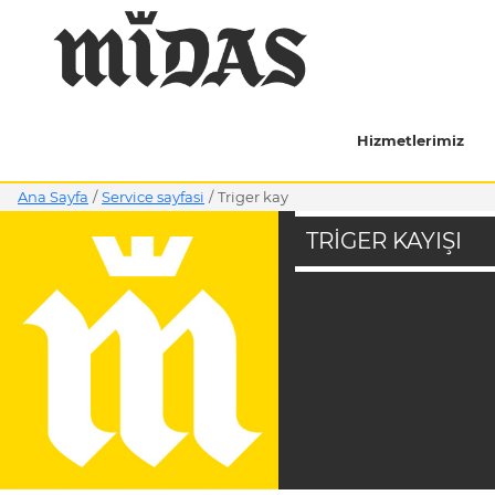
Hizmetlerimiz
Ana Sayfa
/
Service sayfasi
/
triger kay
TRIGER KAYIŞI