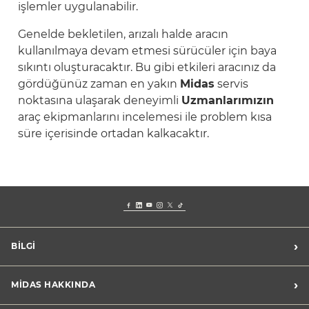
işlemler uygulanabilir.
Genelde bekletilen, arızalı halde aracın
kullanılmaya devam etmesi sürücüler için baya
sıkıntı oluşturacaktır. Bu gibi etkileri aracınız da
gördüğünüz zaman en yakın
Midas
servis
noktasına ulaşarak deneyimli
Uzmanlarımızın
araç ekipmanlarını incelemesi ile problem kısa
süre içerisinde ortadan kalkacaktır.
›
BİLGİ
Kişisel Verilerin İşlenmesi Aydınlatma Metni
›
MİDAS HAKKINDA
Müşteri Memnuniyeti
Sıkça Sorulan Sorular