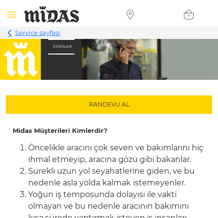
Service sayfasi
DIĞERLERI
RANDEVU AL
Midas Müşterileri Kimlerdir?
Öncelikle aracını çok seven ve bakımlarını hiç
ihmal etmeyip, aracına gözü gibi bakanlar.
Sürekli uzun yol seyahatlerine giden, ve bu
nedenle asla yolda kalmak istemeyenler.
Yoğun iş temposunda dolayısı ile vakti
olmayan ve bu nedenle aracının bakımını
kısa sürede yaptırmak isteyen iş insanları.